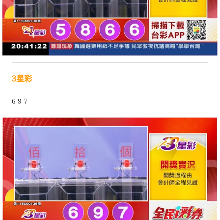
3星彩
6 9 7