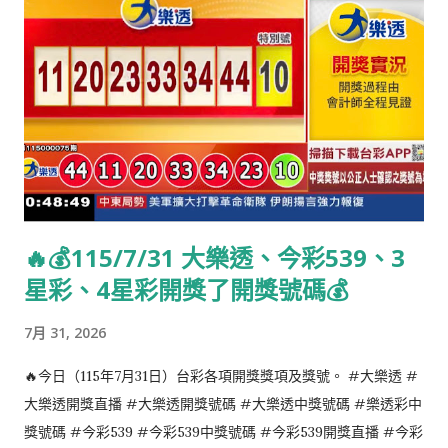
🔥💰115/7/31 大樂透、今彩539、3
星彩、4星彩開獎了開獎號碼💰
7月 31, 2026
🔥今日（115年7月31日）台彩各項開獎獎項及獎號。 #大樂透 #
大樂透開獎直播 #大樂透開獎號碼 #大樂透中獎號碼 #樂透彩中
獎號碼 #今彩539 #今彩539中獎號碼 #今彩539開獎直播 #今彩