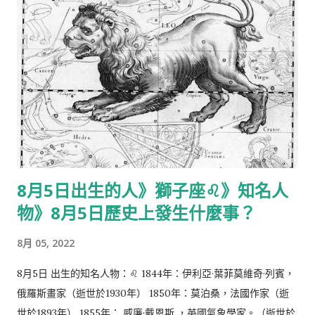
8月5日出生的人》獅子座♌️》知名人
物》8月5日歷史上發生什麼事？
8月 05, 2022
8月5日 出生的知名人物：♌️ 1844年：伊利亞·葉菲莫維奇·列賓，
俄羅斯畫家（逝世於1930年） 1850年：莫泊桑，法國作家（逝
世於1893年） 1855年： 威廉·戴恩斯 ，英國氣象學家。（逝世於