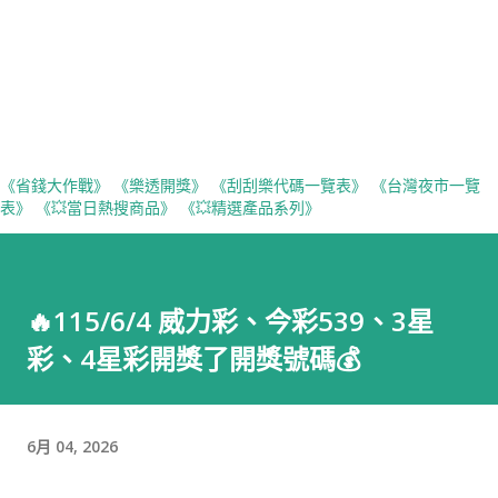
《省錢大作戰》
《樂透開獎》
《刮刮樂代碼一覽表》
《台灣夜市一覽
表》
《💥當日熱搜商品》
《💥精選產品系列》
🔥115/6/4 威力彩、今彩539、3星
彩、4星彩開獎了開獎號碼💰
6月 04, 2026