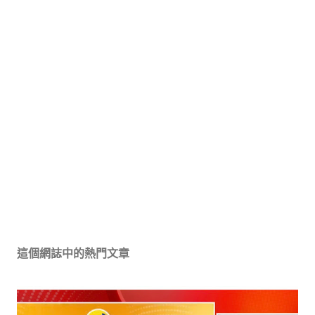
這個網誌中的熱門文章