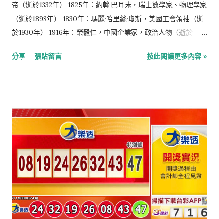
帝（逝於1332年） 1825年：約翰·巴耳末，瑞士數學家、物理學家
（逝於1898年） 1830年：瑪麗·哈里絲·瓊斯，美國工會領袖（逝
於1930年） 1916年：榮毅仁，中國企業家，政治人物（逝於
2005年） 1954年：方芳，台灣演員 1956年：尹志強，香港足球
分享
張貼留言
按此閱讀更多內容 »
運動員（逝於2010年） 1957年：大谷幸，日本作曲家 1962年：
加藤鷹，日本AV男優 1964年：張賢登，香港政治人物 1968年：
奧利弗·比爾霍夫，德國足球員 1969年：金判坤，南韓足球運動
員 1973年：奧利弗·諾伊維爾，德國足球員 1974年：陳德容，臺
灣女演員 1975年：馬克-維維安·福，喀麥隆足球運動員 1976年：
范俊業，香港足球運動員 1979年：林立雯，臺灣演員、主持人
1980年：方皓玟，香港歌手 1980年：莊思敏，香港模特兒 1981
年：林英傑，臺灣棒球選手 1981年：亞歷山大·赫萊布，白俄羅斯
足球運動員 1982年：傑米·道南，愛爾蘭演員，模特兒，音樂家
1983年：朴海鎮，韓國男演員 1984年：小山慶一郎，日本組合
NEWS成員 1985年：謝欣穎，臺灣女演員 1985年：杜牧，台灣
歌手 1986年：李昶旻，韓國藝人 1987年：張艾莉，臺灣女歌手