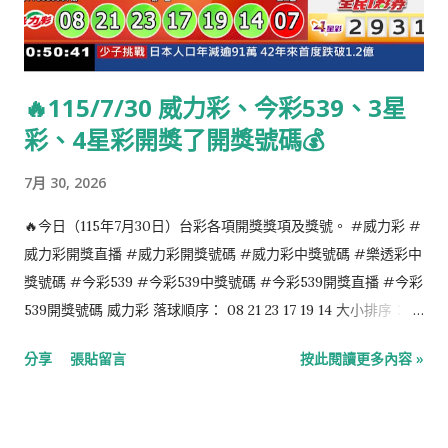
🔥115/7/30 威力彩、今彩539、3星
彩、4星彩開獎了開獎號碼💰
7月 30, 2026
🔥今日（115年7月30日）台彩各項開獎獎項及獎號。 #威力彩 #
威力彩開獎直播 #威力彩開獎號碼 #威力彩中獎號碼 #樂透彩中
獎號碼 #今彩539 #今彩539中獎號碼 #今彩539開獎直播 #今彩
539開獎號碼 威力彩 落球順序： 08 21 23 17 19 14 大小排序：
08 14 17 19 21 23 第二區：07 今彩539 落球順序： 16 08 04 38
分享
張貼留言
按此閱讀更多內容 »
07 大小排序： 04 07 08 16 38 4星彩 2 9 3 1 3星彩 2 8 5