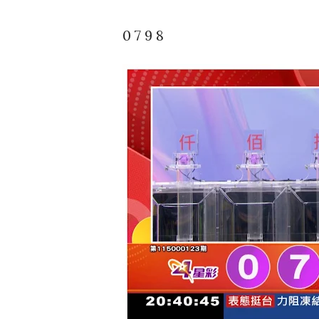
0 7 9 8