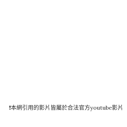
❗️本網引用的影片皆屬於合法官方youtube影片