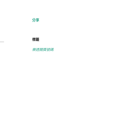
分享
標籤
樂透開獎號碼