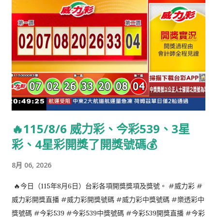
🔥115/8/6 威力彩、今彩539、3星
彩、4星彩開獎了開獎號碼💰
8月 06, 2026
🔥今日（115年8月6日）台彩各項開獎獎項及獎號。 #威力彩 #
威力彩開獎直播 #威力彩開獎號碼 #威力彩中獎號碼 #樂透彩中
獎號碼 #今彩539 #今彩539中獎號碼 #今彩539開獎直播 #今彩