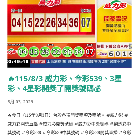
🔥115/8/3 威力彩、今彩539、3星
彩、4星彩開獎了開獎號碼💰
8月 03, 2026
🔥今日（115年8月3日）台彩各項開獎獎項及獎號。 #威力彩 #
威力彩開獎直播 #威力彩開獎號碼 #威力彩中獎號碼 #樂透彩中
獎號碼 #今彩539 #今彩539中獎號碼 #今彩539開獎直播 #今彩