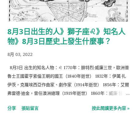
立法會議員 1988年：袁曉超，中國男子武術運動員 1991年：麥
可·楚奧特，美國棒球選手 1992年：張基龍，韓國男演員、模特兒
1996年：路雲，韓國男子偶像團體SF9成員 1999年：希德妮·麥克
8月3日出生的人》獅子座♌️》知名人
勞林，美國跨欄和短跑運動員 水野十子：日本漫畫家、插畫家
物》8月3日歷史上發生什麼事？
（出生年不詳） 8月7日 逝世的知名人物： 1661年：金聖歎，清
初小說戲劇評論家（生於1608年） 1848年：永斯·貝采利烏斯，
8月 03, 2022
瑞典化學家，現代化學命名體系建立者（生於1779年） 1900年：
威廉·李卜克內西，德國工人運動活動家，德國社會民主黨的創始
8月3日 出生的知名人物：♌️ 1770年：腓特烈·威廉三世，歐洲普
人和領袖（生於1826年） 1938年：康斯坦丁·斯坦尼斯拉夫斯
魯士王國霍亨索倫王朝的國王（1840年逝世） 1832年：伊萬·扎
基，蘇聯導演、戲劇理論家（生於1863年） 1941年：泰戈爾，印
伊茨，克羅埃西亞作曲家、劇作家（1914年逝世） 1856年：艾爾
度詩人（生於1861年） 1994年：劉海粟，國畫藝術大師（生於
弗雷德·迪金，曾任澳洲總理（1919年逝世） 1860年：威廉·甘迺
1896年） 2012年：施偉賢，香港法律界人士、政治人物（生於
迪·迪克森，蘇格蘭發明家（1935年逝世） 1867年：鮑德溫，曾
分享
張貼留言
按此閱讀更多內容 »
1932年） 2013年：粘錫麟，臺灣著名環保社運人士（生於1939
任英國首相（1947年逝世） 1872年：哈康七世，挪威國王（1957
年...
年逝世） 1903年：哈比卜·布爾吉巴，曾任突尼西亞總統（2000
年逝世） 1923年：教宗欣諾達三世，亞歷山大科普特正教會教
宗。（2012年逝世） 1924年： 卡爾·格奇 ，比利時職業摔角手