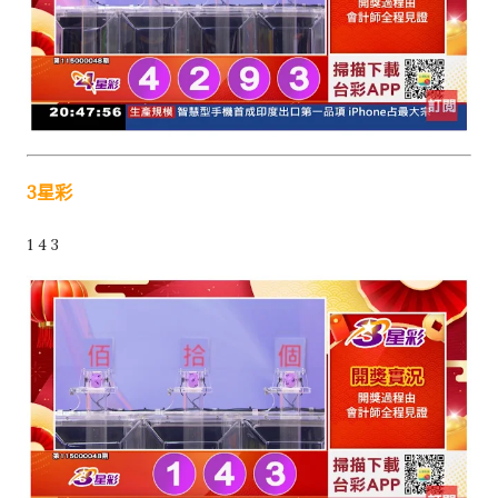
3星彩
1 4 3