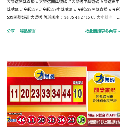
大樂透開獎直播 #大樂透開獎號碼 #大樂透中獎號碼 #樂透彩中
I.O.I前成員 8月3日 逝世的知名人物： 1460年：詹姆斯二世，蘇
獎號碼 #今彩539 #今彩539中獎號碼 #今彩539開獎直播 #今彩
格蘭國王（1430年出生） 1954年：科萊特，法國女作家（1873年
539開獎號碼 大樂透 落球順序： 34 35 44 27 15 03 大小排序：
出生） 1955年：馮應湘，香港演員（1909年出生） 1962年：金
03 15 27 34 35 44 特別號：40 今彩539 落球順序： 05 36 17 29
分享
張貼留言
按此閱讀更多內容 »
毓黻，中國歷史...
27 大小排序： 05 17 27 29 36 4星彩 3 1 0 8 3星彩 5 4 0