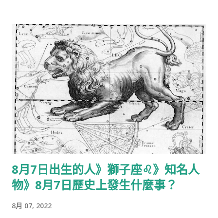
8月7日出生的人》獅子座♌️》知名人
物》8月7日歷史上發生什麼事？
8月 07, 2022