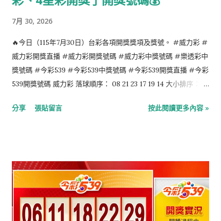
7月 30, 2026
🔥今日（115年7月30日）台彩各項開獎獎項及獎號。 #威力彩 #
威力彩開獎直播 #威力彩開獎號碼 #威力彩中獎號碼 #樂透彩中
獎號碼 #今彩539 #今彩539中獎號碼 #今彩539開獎直播 #今彩
539開獎號碼 威力彩 落球順序： 08 21 23 17 19 14 大小排序：
08 14 17 19 21 23 第二區：07 今彩539 落球順序： 16 08 04 38
分享
張貼留言
按此閱讀更多內容 »
07 大小排序： 04 07 08 16 38 4星彩 2 9 3 1 3星彩 2 8 5