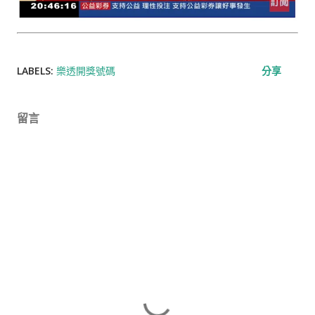
LABELS:
樂透開獎號碼
分享
留言