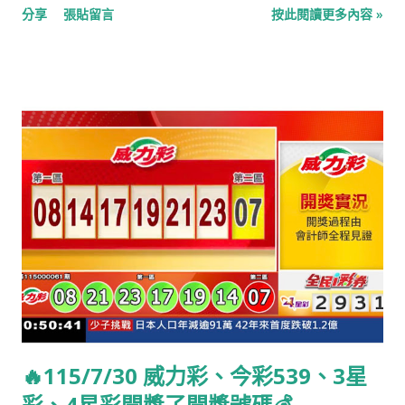
分享
張貼留言
按此閱讀更多內容 »
演員、導演及監製。曾獲兩座奧斯卡獎及四座BAFTA獎。（2014
09 大小排序： 09 32 35 37 39 4星彩 1 8 4 3 3星彩 9 9 1
年去世） 1933年：潔罕·薩達特，前埃及第一夫人。（2021年去
世） 1936年：約翰·麥凱恩，美國政治家，...
🔥115/7/30 威力彩、今彩539、3星
彩、4星彩開獎了開獎號碼💰