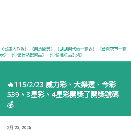
《省錢大作戰》
《樂透開獎》
《刮刮樂代碼一覽表》
《台灣夜市一覽
表》
《💥當日熱搜商品》
《💥精選產品系列》
🔥115/2/23 威力彩、大樂透、今彩
539、3星彩、4星彩開獎了開獎號碼
💰
2月 23, 2026