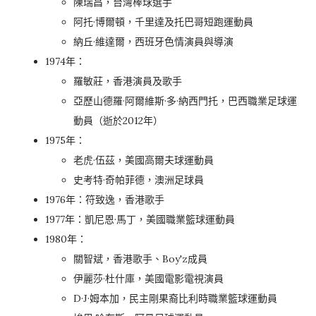
陳瑞昌，台灣棒球選手
阿托·博爾頓，千里達及托巴哥短跑運動員
納丘·維達爾，西班牙色情演員與導演
1974年：
羅敏莊，香港演員及歌手
亞歷山德羅·阿爾維斯·多·納西門托，巴西職業足球運
動員（逝於2012年）
1975年：
老虎·伍茲，美國高爾夫球運動員
史考特·奇帕菲德，澳洲足球員
1976年：符致逸，香港歌手
1977年：凱尼恩·馬丁，美國職業籃球運動員
1980年：
關智斌，香港歌手、Boy'z成員
伊麗莎·杜什庫，美國電影電視演員
D·J·姆本加，民主剛果裔比利時職業籃球運動員