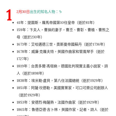
1
2月30日
出生的知名人物：♑️
41年：提圖斯，羅馬帝國第10任皇帝（逝於81年）
159年：卞夫人，曹操的妻子，曹丕、曹彰、曹植、曹熊之
母（逝於230年）
1673年：艾哈邁德三世，奧斯曼帝國蘇丹（逝於1736年）
1678年：威廉·克羅夫特，英國作曲家和管風琴手（逝於
1727年）
1819年：台奧多爾·馮塔納，德國批判現實主義小說家、詩
人（逝於1898年）
1838年：埃米勒·盧貝，第八任法國總統（逝於1929年）
1851年：阿薩·坎德勒，美國實業家，可口可樂公司創辦人
（逝於1929年）
1853年：安德烈·梅薩熱，法國作曲家（逝於1929年）
1865年：魯德亞德·吉卜林，英國作家、記者、詩人（逝於