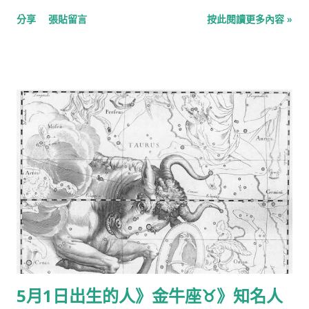
年：烈顯倫，香港著名法官 1946年：馮素波，香港女演員 1957
分享
張貼留言
按此閱讀更多內容 »
毓黻，中國歷史...
年：林建岳，香港企業家 1960年：大衛·杜考夫尼，美國演員、
作家 1963年：平田廣明，日本演員、聲優 1964年：野比大雄，
日本電影哆啦A夢主角 1966年：吉米·威爾士，維基百科創始人
1969年：連凱，香港演員 1970年：丁柔安，台灣藝人 1974年：
徐榮，香港演員 1975年：莎莉·賽隆，南非女演員 1975年：張善
為，台灣演員 1977年：杜俊瑋，台灣歌手 1977年：林若亞，台灣
演員 1977年：迪雅·汗，挪威導演 1978年：楊思琦，香港演員
1978年：吳建豪，台灣男歌手、演員，男子組合F4成員 1979
年：笹田貴之，日本聲優 1979年：金在德，韓國男子偶像團體水
晶男孩成員 1984年：許瑋甯，台灣女演員、模特兒 1986年：五
十嵐隼士，日本演員 1986年：梁頌恆，青年新政召集人、前香港
立法會議員 1988年：袁曉超，中國男子武術運動員 1991年：麥
可·楚奧特，美國棒球選手 1992年：張基龍，韓國男演員、模特兒
1996年：路雲，韓國男子偶像團體SF9成員 1999年：希德妮·麥克
5月1日出生的人》金牛座♉》知名人
勞林，美國跨欄和短跑運動員 水野十子：日本漫畫家、插畫家