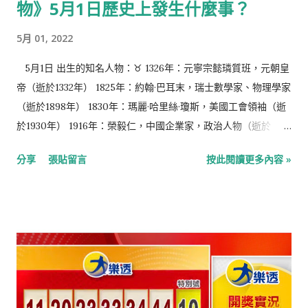
物》5月1日歷史上發生什麼事？
（出生年不詳） 8月7日 逝世的知名人物： 1661年：金聖歎，清
初小說戲劇評論家（生於1608年） 1848年：永斯·貝采利烏斯，
5月 01, 2022
瑞典化學家，現代化學命名體系建立者（生於1779年） 1900年：
威廉·李卜克內西，德國工人運動活動家，德國社會民主黨的創始
5月1日 出生的知名人物：♉ 1326年：元寧宗懿璘質班，元朝皇
人和領袖（生於1826年） 1938年：康斯坦丁·斯坦尼斯拉夫斯
帝（逝於1332年） 1825年：約翰·巴耳末，瑞士數學家、物理學家
基，蘇聯導演、戲劇理論家（生於1863年） 1941年：泰戈爾，印
（逝於1898年） 1830年：瑪麗·哈里絲·瓊斯，美國工會領袖（逝
度詩人（生於1861年） 1994年：劉海粟，國畫藝術大師（生於
於1930年） 1916年：榮毅仁，中國企業家，政治人物（逝於
1896年） 2012年：施偉賢，香港法律界人士、政治人物（生於
2005年） 1954年：方芳，台灣演員 1956年：尹志強，香港足球
分享
張貼留言
按此閱讀更多內容 »
1932年） 2013年：粘錫麟，臺灣著名環保社運人士（生於1939
運動員（逝於2010年） 1957年：大谷幸，日本作曲家 1962年：
年...
加藤鷹，日本AV男優 1964年：張賢登，香港政治人物 1968年：
奧利弗·比爾霍夫，德國足球員 1969年：金判坤，南韓足球運動
員 1973年：奧利弗·諾伊維爾，德國足球員 1974年：陳德容，臺
灣女演員 1975年：馬克-維維安·福，喀麥隆足球運動員 1976年：
范俊業，香港足球運動員 1979年：林立雯，臺灣演員、主持人
1980年：方皓玟，香港歌手 1980年：莊思敏，香港模特兒 1981
年：林英傑，臺灣棒球選手 1981年：亞歷山大·赫萊布，白俄羅斯