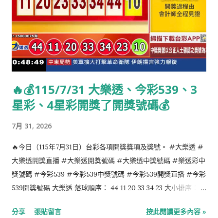
足球運動員 1982年：傑米·道南，愛爾蘭演員，模特兒，音樂家
1983年：朴海鎮，韓國男演員 1984年：小山慶一郎，日本組合
NEWS成員 1985年：謝欣穎，臺灣女演員 1985年：杜牧，台灣
歌手 1986年：李昶旻，韓國藝人 1987年：張艾莉，臺灣女歌手
1988年：丁樂鍶，香港女藝人 1988年：艾魯絲卡·沙瑪，印度女
演員 1990年：凱特琳·斯塔西，澳大利亞女演員 1990年：黃芷
🔥💰115/7/31 大樂透、今彩539、3
晴，香港女藝人 1992年：安喜延，韓國女子團體EXID成員 1995
星彩、4星彩開獎了開獎號碼💰
年：金美賢，韓國女子團體Oh My Girl成員 謝潔貞，香港女配音
員 5月1日 逝世的知名人物： 1904年：安東寧·德弗札克，捷克斯
7月 31, 2026
洛伐克作曲家（1841年出生） 1945年：約瑟夫·戈培爾，德國納
粹黨主要領導人之一（1897年出生） 1964年：湯用彤，中國近代
🔥今日（115年7月31日）台彩各項開獎獎項及獎號。 #大樂透 #
國學大師（1893年出生） 1993年：皮埃爾·貝雷戈瓦，法國前社
大樂透開獎直播 #大樂透開獎號碼 #大樂透中獎號碼 #樂透彩中
會黨政府總理（1925年出生） 1994年：艾爾頓·冼拿，巴西一級
獎號碼 #今彩539 #今彩539中獎號碼 #今彩539開獎直播 #今彩
方程式賽車車手（1960年出生） 2004年：黃克立，香港政治人
539開獎號碼 大樂透 落球順序： 44 11 20 33 34 23 大小排序： 11
物。（1910年出生） 2005年：倪敏然，臺灣藝人。（1946年出
20 23 33 34 44 特別號：10 今彩539 落球順序： 01 12 25 09 26
分享
張貼留言
按此閱讀更多內容 »
生） 2014年：矢田耕司，日本聲優。（1933年出生） 2018年：
大小排序： 01 09 12 25 26 4星彩 7 1 9 8 3星彩 1 3 9