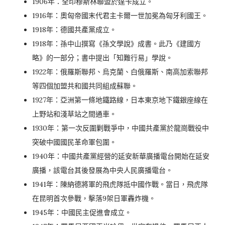
1906年：全印穆斯林聯盟於達卡成立。
1916年：奧匈帝國末代君主卡爾一世加冕為匈牙利國王。
1918年：德國共產黨成立。
1918年：孫中山撰寫《孫文學說》成書。此乃《建國方
略》的一部分；書中提出「知難行易」學說。
1922年：俄羅斯聯邦、烏克蘭、白俄羅斯、南高加索聯邦
等四個加盟共和國共同組成蘇聯。
1927年：亞洲第一條地鐵路線，日本東京地下鐵銀座線在
上野站和淺草站之間通車。
1930年：第一次反圍剿戰爭中，中國共產黨於龍崗戰役中
突破中國國民革命軍包圍。
1940年：中國共產黨經營的延安新華廣播電台開始在延安
廣播，該電台其後發展為中央人民廣播電台。
1941年：陳納德將軍的飛虎隊抵中國作戰。當日，飛虎隊
在昆明首次參戰，擊落9架日軍轟炸機。
1945年：中國民主促進會成立。