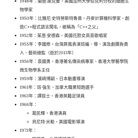
1948年：蘭迪·謝克曼，美國加州大學伯克利分校的細胞生
物學家
1950年：比雅尼·史特勞斯特魯普，丹麥計算機科學家，創
造C++程式語言聞名，被稱為「C++之父」
1952年：茱恩·安德森，美國花腔女高音歌唱家
1955年：李國修，台灣屏風表演班編、導、演及劇團負責
人、藝術總監（逝於2013年）
1956年：袁國勇，香港著名傳染病專家、香港大學醫學院
微生物學系主任
1959年：濱崎博嗣，日本動畫導演
1961年：班·強生，加拿大職業短跑選手
1963年：譚拔士，香港英籍足球員
1966年：
葛民輝，香港演員
貝尼特·米勒，美國電影導演
1973年：