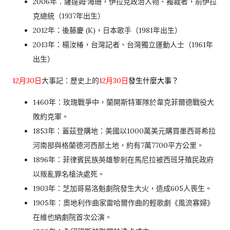
2006年：薩達姆·海珊，伊拉克政治人物、獨裁者，前伊拉
克總統（1937年出生）
2012年：後藤慶 (K)，日本歌手（1981年出生）
2013年：楊汝椿，台灣記者、台灣獨立運動人士（1961年
出生）
12月30日
大事記：歷史上的
12月30日
發生什麼大事？
1460年：玫瑰戰爭中，蘭開斯特軍隊於韋克菲爾德戰役大
敗約克軍。
1853年：蓋茲登購地：美國以1000萬美元購買墨西哥希拉
河南部與格蘭德河西部土地，約有7萬7700平方公里。
1896年：菲律賓民族英雄黎剎在馬尼拉被西班牙殖民政府
以叛亂罪名槍決處死。
1903年：芝加哥易洛魁劇院發生大火，造成605人喪生。
1905年：奧地利作曲家雷哈爾作曲的輕歌劇《風流寡婦》
在維也納劇院首次公演。