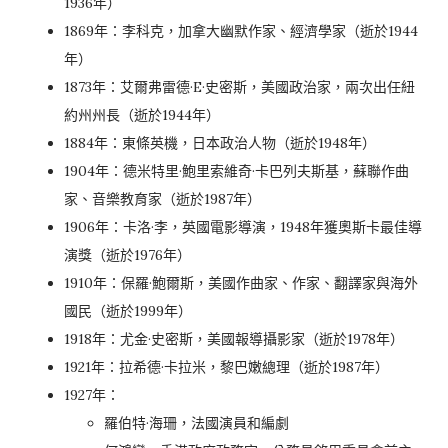
1936年）
1869年：李科克，加拿大幽默作家、經濟學家（逝於1944
年）
1873年：艾爾弗雷德·E·史密斯，美國政治家，兩次出任紐
約州州長（逝於1944年）
1884年：東條英機，日本政治人物（逝於1948年）
1904年：德米特里·鮑里索維奇·卡巴列夫斯基，蘇聯作曲
家、音樂教育家（逝於1987年）
1906年：卡洛·李，英國電影導演，1948年獲奧斯卡最佳導
演獎（逝於1976年）
1910年：保羅·鮑爾斯，美國作曲家、作家、翻譯家與海外
國民（逝於1999年）
1918年：尤金·史密斯，美國報導攝影家（逝於1978年）
1921年：拉希德·卡拉米，黎巴嫩總理（逝於1987年）
1927年：
羅伯特·海珊，法國演員和編劇