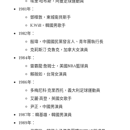
埃里·哈布斯，阿曼足球運動員
1981年：
鄧樺敦，東城衞貝斯手
K.Will，韓國男歌手
1982年：
殷瑋，中國國民黨發言人、青年團執行長
克莉斯汀·克魯克，加拿大女演員
1984年：
雷霸龍·詹姆士，美國NBA籃球員
賴薇如，台灣女演員
1986年：
多梅尼科·克里西托，義大利足球運動員
艾麗·高登，英國女歌手
尹正，中國男演員
1987年：韓基雄，韓國男演員
1989年：