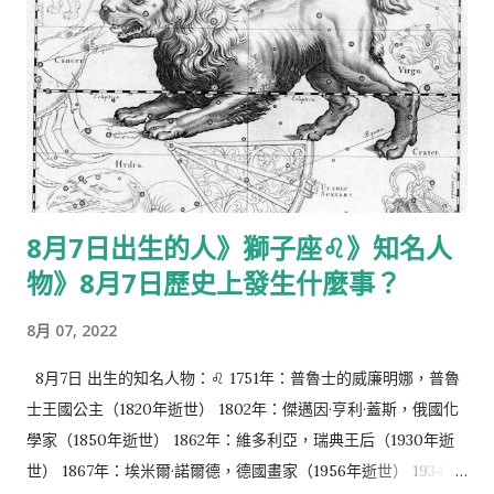
法國政治家，總理 1948年：翁啟惠，台灣科學家 1964年：艾比
希，泰國政治家 1973年：蒙嘉慧，香港女演員 1975年：伊藤英
明，日本演員 葉月繪理乃，日本動畫聲優 1977年：湯姆·布雷
迪，美國美式足球運動員 1978年：余進德，台灣棒球選手 蔡淳
佳，新加坡女歌手 羅若安，香港前女新聞主播 1979年：Suara，
日本歌手 伊萬傑琳·莉莉，加拿大演員 [3] 1982年：張育保，台灣
棒球選手 周嘉儀，香港前女新聞主播 1984年：邁爾·傑德奈克，
8月7日出生的人》獅子座♌️》知名人
澳大利亞職業足球員 1985年：朱紫嬈，香港歌手 1986年：夏洛
物》8月7日歷史上發生什麼事？
特·卡西拉奇，摩納哥社交名流 1987年：金亨俊，韓國藝人 1989
年：凱文·沃克，瑞典足球運動員和歌手 1990年：白石隼也，日
8月 07, 2022
本藝人 1992年：卡莉·克勞斯，美國模特兒 1993年：熊井友理
奈，日本藝人 梁麗幗，香港社會活動人士 1997年：侯明昊，中
8月7日 出生的知名人物：♌️ 1751年：普魯士的威廉明娜，普魯
國男歌手、演員 1999年：俞璉靜，韓國女子團體宇宙少女成員、
士王國公主（1820年逝世） 1802年：傑邁因·亨利·蓋斯，俄國化
I.O.I前成員 8月3日 逝世的知名人物： 1460年：詹姆斯二世，蘇
學家（1850年逝世） 1862年：維多利亞，瑞典王后（1930年逝
格蘭國王（1430年出生） 1954年：科萊特，法國女作家（1873年
世） 1867年：埃米爾·諾爾德，德國畫家（1956年逝世） 1934
出生） 1955年：馮應湘，香港演員（1909年出生） 1962年：金