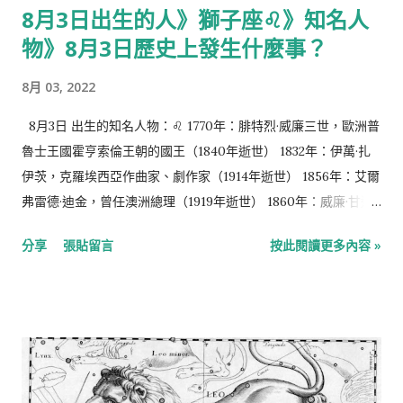
8月3日出生的人》獅子座♌️》知名人
物》8月3日歷史上發生什麼事？
8月 03, 2022
8月3日 出生的知名人物：♌️ 1770年：腓特烈·威廉三世，歐洲普
魯士王國霍亨索倫王朝的國王（1840年逝世） 1832年：伊萬·扎
伊茨，克羅埃西亞作曲家、劇作家（1914年逝世） 1856年：艾爾
弗雷德·迪金，曾任澳洲總理（1919年逝世） 1860年：威廉·甘迺
迪·迪克森，蘇格蘭發明家（1935年逝世） 1867年：鮑德溫，曾
分享
張貼留言
按此閱讀更多內容 »
任英國首相（1947年逝世） 1872年：哈康七世，挪威國王（1957
年逝世） 1903年：哈比卜·布爾吉巴，曾任突尼西亞總統（2000
年逝世） 1923年：教宗欣諾達三世，亞歷山大科普特正教會教
宗。（2012年逝世） 1924年： 卡爾·格奇 ，比利時職業摔角手
（2007年逝世） 1940年：馬丁·辛，演員，《白宮群英》 1941
年：瑪莎·司徒華，家政學家 1946年：傑克·司特勞，英國政治家
許冠英，香港演員（2011年逝世） 1948年：讓-皮埃爾·拉法蘭，