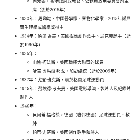
何鴻鑾，香港政府政務官、公務員敘用委員會前主
席（逝於2015年）
1930年：屠呦呦，中國醫學家、藥物化學家，2015年諾貝
爾生理學或醫學獎得主
1934年：德爾·香農，美國搖滾創作歌手、烏克麗麗手（逝
於1990年）
1935年：
山迪·柯法斯，美國職棒大聯盟的球員
哈吉·奧馬爾·邦戈，加彭總統（逝於2009年）
1937年：戈登·班克斯，前英格蘭足球運動員
1945年：勞埃德·考夫曼，美國電影導演、製片人及紀錄片
製作人
1946年：
貝爾蒂·福格茨，德國（聯邦德國）足球運動員、教
練
帕蒂·史密斯，美國創作歌手和詩人