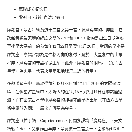
蘇聯成立紀念日
黎剎日，菲律賓法定假日
摩羯宮，是占星術黃道十二宮之第十宮，源摩羯座的星座圖。它
跨越黃道帶天體的經度之間的270°和300°，指的是出生日期為冬
至後至大寒前，約為每年12月22日至翌年1月20日；對應的星座是
摩羯座。摩羯宮認為是性格內向的象徵，屬於四大星象中的土象
星座，摩羯宮的守護星是土星。此外，摩羯宮的附庸星（葉門占
星學）為火星，代表火星是離地球第二近的行星。
在熱帶星座中，屬於從每年12月22日到翌年1月20日的太陽過渡
區。在恆星占星術中，太陽大約在1月15日到2月14日在摩羯座過
渡。而在密宗占星學中摩羯宮的神秘守護星為土星（在西方占星
術中屬於入廟），層次守護星為金星。
摩羯座（拉丁語：Capricornus，民間多誤寫「魔羯座」，天文
符號：♑），又稱作山羊座，是黃道十二宮之一，面積約413.947