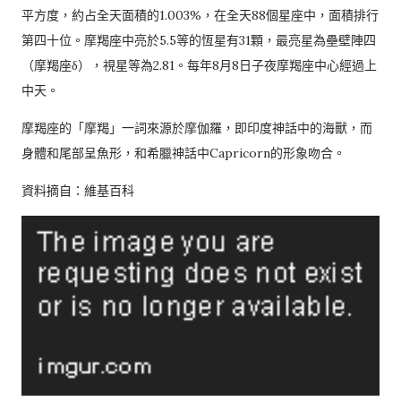
平方度，約占全天面積的1.003%，在全天88個星座中，面積排行
第四十位。摩羯座中亮於5.5等的恆星有31顆，最亮星為壘壁陣四
（摩羯座δ），視星等為2.81。每年8月8日子夜摩羯座中心經過上
中天。
摩羯座的「摩羯」一詞來源於摩伽羅，即印度神話中的海獸，而
身體和尾部呈魚形，和希臘神話中Capricorn的形象吻合。
資料摘自：維基百科