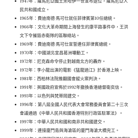
1947年：羅馬尼亞國王米哈伊一世宣布退位，羅馬尼亞人
民共和國成立。
1965年：費迪南德·馬可仕就任菲律賓第10任總統。
1966年：文化大革命期間上海發生的康平路事件中，王洪
文下令摧毀赤衛隊的區聯絡站。
1969年：費迪南德·馬可仕宣誓連任菲律賓總統。
1970年：中國湖北宜昌葛洲壩動工。
1972年：尼克森命令停止對越南北方的轟炸。
1972年：李小龍出演的電影《猛龍過江》於香港上映。
1981年：西柏林法院推翻國會縱火案判決。
1991年：英國政府宣佈於1992年撤換香港總督衛奕信。
1993年：以色列與梵蒂岡建交。
1996年：第八屆全國人民代表大會常務委員會第二十三次
會議通過《中華人民共和國香港特別行政區駐軍法》。
1997年：中華人民共和國和南非共和國建交。
1999年：連接廈門島與海滄區的廈門海滄大橋完工。