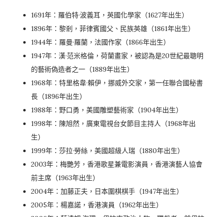
1691年：羅伯特·波義耳，英國化學家（1627年出生）
1896年：黎剎，菲律賓國父、民族英雄（1861年出生）
1944年：羅曼·羅蘭，法國作家（1866年出生）
1947年：漢·范米格倫，荷蘭畫家，被認為是20世紀最聰明
的藝術偽造者之一（1889年出生）
1968年：特里格韋·賴伊，挪威外交家，第一任聯合國秘書
長（1896年出生）
1988年：野口勇，美國雕塑藝術家（1904年出生）
1998年：陳旭然，廣東電視台女節目主持人（1968年出
生）
1999年：莎拉·勞絲，美國超級人瑞（1880年出生）
2003年：梅艷芳，香港歌星兼電影演員，香港演藝人協會
前主席（1963年出生）
2004年：加藤正夫，日本圍棋棋手（1947年出生）
2005年：楊嘉諾，香港演員（1962年出生）