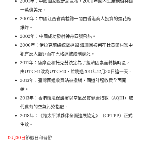
2001年：中國國家統計局宣布，2000年國內生產總值突破
一萬億美元。
2001年：中國江西省萬載縣一間由香港商人投資的煙花廠
爆炸。
2002年：中國成功發射神舟四號飛船。
2006年：伊拉克前總統薩達姆·海珊因被判在杜賈爾村案中
犯有反人類罪而在巴格達被絞刑處死。
2011年：薩摩亞和托克勞決定為了經濟因素而轉換時區，
由UTC-11改為UTC+13，並跳過2011年12月30日這一天。
2013年：臺灣國道收費站被撤銷，國道計程收費全面開
始。
2013年：香港環境保護署以空氣品質健康指數（AQHI）取
代舊有的空氣污染指數。
2018年：《跨太平洋夥伴全面進展協定》（CPTPP）正式
生效。
12月30日
節假日和習俗