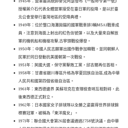
1945年：盟軍最高統帥麥克阿瑟發布《一般命令第一號》
授權蔣介石代表全體盟軍接受在臺日軍的投降，是以於臺
北公會堂舉行臺灣地區的受降典禮。
1949年：位於壟口海灘拋錨的國軍戰車排3輛M5A1戰車成
員，注意到海面上射出的紅色信號彈，以及大量來自解放
軍的機帆船和機槍攻擊,古寧頭戰役爆發。
1950年：中國人民志願軍出國作戰參加韓戰，並同朝鮮人
民軍於同日發動抗美援朝第一次戰役。
1951年：英國大選，保守黨擊敗工黨，邱吉爾再任首相。
1958年：甘肅省銀川專區升格為寧夏回族自治區,成為中華
人民共和國第四個省級自治區。
1961年：東西德邊界 美蘇坦克在查理檢查哨互相對峙，此
後東西德正式對立。
1962年：日本國家女子排球隊以全勝之姿贏得世界排球錦
標賽冠軍，被稱為「東洋魔女」。
1971年：聯合國大會第26屆會議通過2758號決議，由中華