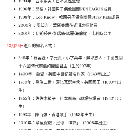
1994年：西本梨美，日本女性聲優
1996年：閆桉，韓國男子偶像團體PENTAGON成員
1998年：Lee Know，韓國男子偶像團體Stray Kids成員
2000年：周知方，華裔美籍花式滑冰運動員
2001年：伊莉莎白·泰瑞絲·瑪麗·海倫妮，比利時公主
10月25日
逝世的知名人物：
348年：慕容皝，字元真，小字萬年，鮮卑族人。中國五胡
十六國時代前燕的開國君主（生於297年）
1400年：喬叟，英國中世紀著名作家（1343年出生）
1760年：喬治二世，漢諾瓦選帝侯、英國國王（1683年出
生）
1955年：佐佐木禎子，日本廣島市原爆被爆者（1943年出
生）
1993年：陳百強，香港歌手（1958年出生）
2010年：章魚保羅，足球「神算」（2008年出生）