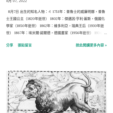
8月 07, 2022
8月7日 出生的知名人物：♌️ 1751年：普魯士的威廉明娜，普魯
士王國公主（1820年逝世） 1802年：傑邁因·亨利·蓋斯，俄國化
學家（1850年逝世） 1862年：維多利亞，瑞典王后（1930年逝
世） 1867年：埃米爾·諾爾德，德國畫家（1956年逝世） 1934
年：烈顯倫，香港著名法官 1946年：馮素波，香港女演員 1957
分享
張貼留言
按此閱讀更多內容 »
年：林建岳，香港企業家 1960年：大衛·杜考夫尼，美國演員、
作家 1963年：平田廣明，日本演員、聲優 1964年：野比大雄，
日本電影哆啦A夢主角 1966年：吉米·威爾士，維基百科創始人
1969年：連凱，香港演員 1970年：丁柔安，台灣藝人 1974年：
徐榮，香港演員 1975年：莎莉·賽隆，南非女演員 1975年：張善
為，台灣演員 1977年：杜俊瑋，台灣歌手 1977年：林若亞，台灣
演員 1977年：迪雅·汗，挪威導演 1978年：楊思琦，香港演員
1978年：吳建豪，台灣男歌手、演員，男子組合F4成員 1979
年：笹田貴之，日本聲優 1979年：金在德，韓國男子偶像團體水
晶男孩成員 1984年：許瑋甯，台灣女演員、模特兒 1986年：五