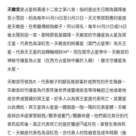
天蠍宮
是占星術黃道十二宮之第八宮，指的是出生日期為霜降後
至小雪前，約為每年10月24日至11月22日。天文學原對應的星座
是天蠍座，在希臘傳統指蠍子，所以得名，每年10月23日或24日
後太陽到這一宮，那時節氣是霜降。天蠍宮的
守護星
為火星及冥
王星，代表色為深紅色。天蠍宮的附庸星（葉門占星學）為天王
星，代表天王星的自轉軸傾斜98°。而在密宗占星學中，天蠍宮的
神秘守護星為火星（在西方占星術中屬於入廟），層次守護星為
水星。
天蠍宮符號為♏，代表蠍子的腳及尾部毒針或男性的外生殖器。
天蠍宮的守護星為代表死後世界或靈魂安息等待輪迴之地或者地
底世界或寶藏的冥王星，好多人以為冥王星是代表死亡，其實是
以訛傳訛，冥王星與火星是一體兩面一陰一陽的兄弟星體，天蠍
座與白羊座掌管殺戮/戰爭或奮鬥/戰勝命運，他們兩兄弟分別代
[1]
表死前死後，真正代表死亡的是巨蟹座
或月亮，掌管生育與死
亡。天蠍座代表色為深紅色，亦代表人的性器官及成年時期（後