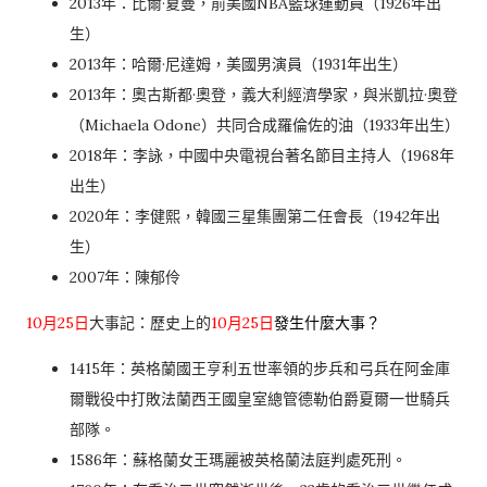
2013年：比爾·夏曼，前美國NBA籃球運動員（1926年出
生）
2013年：哈爾·尼達姆，美國男演員（1931年出生）
2013年：奧古斯都·奧登，義大利經濟學家，與米凱拉·奧登
（Michaela Odone）共同合成羅倫佐的油（1933年出生）
2018年：李詠，中國中央電視台著名節目主持人（1968年
出生）
2020年：李健熙，韓國三星集團第二任會長
（1942年出
生）
2007年：陳郁伶
10月25日
大事記：歷史上的
10月25日
發生什麼大事？
1415年：英格蘭國王亨利五世率領的步兵和弓兵在阿金庫
爾戰役中打敗法蘭西王國皇室總管德勒伯爵
夏爾一世
騎兵
部隊。
1586年：蘇格蘭女王瑪麗被英格蘭法庭判處死刑。