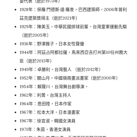
要代表（逝於1973年）
1928年：保羅·門德斯·達·羅查，巴西建築師，2006年普利
茲克建築獎得主（逝於2021年）
1929年：陳美玉，中華民國排球前輩、台灣童軍運動先驅
（逝於2005年）
1936年：野澤雅子，日本女性聲優
1944年：阿茲占阿都拉薩，馬來西亞吉打州第10任州務大
臣（逝於2013年）
1949年：卓勝利，台灣藝人 （逝於2012年）
1952年：關山月，中國嶺南畫派畫家（逝於2000年）
1954年：賴聲川，台灣舞台劇導演。
1962年：利菁，台灣主持人
1964年：恩田陸，日本作家
1967年：松本大洋，日本漫畫家
1967年：徐宜淑，韓國女演員
1971年：朱茵，香港女演員