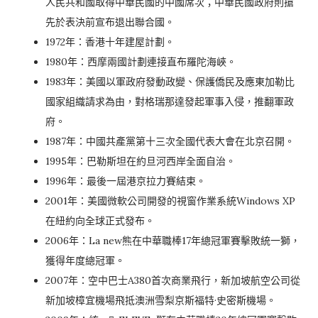
人民共和國取得中華民國的中國席次；中華民國政府則搶
先於表決前宣布退出聯合國。
1972年：香港十年建屋計劃。
1980年：西摩兩國計劃連接直布羅陀海峽。
1983年：美國以軍政府發動政變、保護僑民及應東加勒比
國家組織請求為由，對格瑞那達發起軍事入侵，推翻軍政
府。
1987年：中國共產黨第十三次全國代表大會在北京召開。
1995年：巴勒斯坦在約旦河西岸全面自治。
1996年：最後一屆港京拉力賽結束。
2001年：美國微軟公司開發的視窗作業系統Windows XP
在紐約向全球正式發布。
2006年：La new熊在中華職棒17年總冠軍賽擊敗統一獅，
獲得年度總冠軍。
2007年：空中巴士A380首次商業飛行，新加坡航空公司從
新加坡樟宜機場飛抵澳洲雪梨京斯福特·史密斯機場。