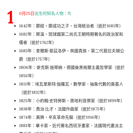
1
0月25日
出生的知名人物：♏
1642年：鄭經，鄭成功之子，台灣統治者（逝於1681年）
1682年：蔡溫，琉球國第二尚氏王朝時期著名的政治家和
儒者（逝於1762年）
1683年：查爾斯·斐茲洛伊，英國貴族，第二代葛拉夫頓公
爵（逝於1757年）
1806年：麥克斯·施蒂納，德國後黑格爾主義哲學家（逝於
1856年）
1811年：埃瓦里斯特·伽羅瓦，數學家，抽象代數的奠基人
（逝於1832年）
1825年：小約翰·史特勞斯，奧地利音樂家（逝於1899年）
1838年：喬治·比才，法國作曲家（逝於1875年）
1874年：黃興，辛亥革命先驅（逝於1916年）
1881年：畢卡索，近代著名西班牙畫家、法國現代畫派主