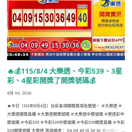
世） 1871年：阿爾貝·勒布倫，法國政治家，法蘭西第三共和國的
最後一位總統。（1950年去世） 1871年：金九，韓國獨立運動
家、抗日英雄，被現代韓國人尊稱為「韓國的國父」。（1949年
去世） 1888年：三川軍一，日本海軍戰將。（1981年去世）
1892年：亞歷山大·夸黑，法國著名科學哲學家與科學史學家，是
第一個提出「科學革命」說法的史學家。（1964年去世） 1904
年：沃納·福斯曼，德國醫生，心臟導管的發明人，1954年諾貝爾
生理學或醫學獎得主。（1979年去世） 1905年：查爾斯·阿弗雷
🔥💰115/8/4 大樂透、今彩539、3星
德·塔里亞菲羅，美國漫畫家，以迪士尼卡通人物唐老鴨的創作者
彩、4星彩開獎了開獎號碼💰
聞名。（1969年去世） 1912年：孫基禎，朝鮮日治時期北韓男子
馬拉松運動員。1936年夏季奧林匹克運動會男子馬拉松項目冠
8月 04, 2026
軍，首位在奧林匹克運動會奪得金牌的朝鮮族運動員，曾 擔任韓
國田徑聯盟主席及韓國體育協會會長。（2002年去世） 1915年：
🔥今日（115年8月4日）台彩各項開獎獎項及獎號。 #大樂透 #
英格麗·褒曼，瑞典演員。曾獲得過三次奧斯卡金像獎，兩次艾美
大樂透開獎直播 #大樂透開獎號碼 #大樂透中獎號碼 #樂透彩中
獎以及一次托尼獎。（1982年去世） 1919年：吳冠中，中國著名
獎號碼 #今彩539 #今彩539中獎號碼 #今彩539開獎直播 #今彩
畫家。（2010年去世） 1920年：查利·帕克，美國著名黑人爵士
539開獎號碼 大樂透 落球順序： 04 09 49 15 30 36 大小排序：