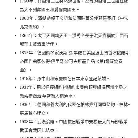
1760年：在喬治二世突然逝世後，22歲的喬治三世繼任成
為大不列顛國王和愛爾蘭國王。
1860年：清朝恭親王奕訢和法國駐華公使葛羅簽訂《中法
北京條約》。
1864年：太平天國幼天王，洪秀全長子洪天貴福於江西石
城荒山被清軍所俘。
1875年：德國鋼琴家漢斯·馮·畢羅在美國波士頓首演俄羅斯
帝國作曲家彼得·伊里奇·柴可夫斯基作品《第1鋼琴協奏
曲》。
1915年：孫中山和宋慶齡在日本東京登記結婚。
1931年：用以連接紐約州紐約市曼哈頓與紐澤西州李堡之
懸索橋喬治·華盛頓大橋通車。
1936年：德國和義大利的代表在柏林簽訂同盟條約，柏林-
羅馬軸心建立。
1938年：武漢淪陷，中國抗日戰爭中規模最大的局部戰爭
武漢會戰因此結束。