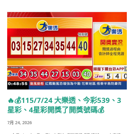
宗。（2012年逝世） 1924年： 卡爾·格奇 ，比利時職業摔角手
（2007年逝世） 1940年：馬丁·辛，演員，《白宮群英》 1941
年：瑪莎·司徒華，家政學家 1946年：傑克·司特勞，英國政治家
許冠英，香港演員（2011年逝世） 1948年：讓-皮埃爾·拉法蘭，
法國政治家，總理 1948年：翁啟惠，台灣科學家 1964年：艾比
希，泰國政治家 1973年：蒙嘉慧，香港女演員 1975年：伊藤英
明，日本演員 葉月繪理乃，日本動畫聲優 1977年：湯姆·布雷
迪，美國美式足球運動員 1978年：余進德，台灣棒球選手 蔡淳
佳，新加坡女歌手 羅若安，香港前女新聞主播 1979年：Suara，
日本歌手 伊萬傑琳·莉莉，加拿大演員 [3] 1982年：張育保，台灣
棒球選手 周嘉儀，香港前女新聞主播 1984年：邁爾·傑德奈克，
🔥💰115/7/24 大樂透、今彩539、3
澳大利亞職業足球員 1985年：朱紫嬈，香港歌手 1986年：夏洛
星彩、4星彩開獎了開獎號碼💰
特·卡西拉奇，摩納哥社交名流 1987年：金亨俊，韓國藝人 1989
年：凱文·沃克，瑞典足球運動員和歌手 1990年：白石隼也，日
7月 24, 2026
本藝人 1992年：卡莉·克勞斯，美國模特兒 1993年：熊井友理
奈，日本藝人 梁麗幗，香港社會活動人士 1997年：侯明昊，中