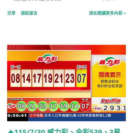
樂手。（1955年去世） 1923年：李察·艾登堡祿男爵，資深英國
04 09 15 30 36 49 特別號：40 今彩539 落球順序： 32 39 37 35
分享
張貼留言
按此閱讀更多內容 »
演員、導演及監製。曾獲兩座奧斯卡獎及四座BAFTA獎。（2014
09 大小排序： 09 32 35 37 39 4星彩 1 8 4 3 3星彩 9 9 1
年去世） 1933年：潔罕·薩達特，前埃及第一夫人。（2021年去
世） 1936年：約翰·麥凱恩，美國政治家，...
🔥115/7/30 威力彩、今彩539、3星