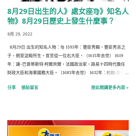
8月29日出生的人》處女座♍️》知名人
物》8月29日歷史上發生什麼事？
8月 29, 2022
8月29日 出生的知名人物：♍️ 1593年：豐臣秀賴，豐臣秀吉之
子，側室淀殿所生。官至從一位右大臣。（1615年去世） 1619
年：讓-巴普蒂斯特·柯爾貝爾，法國政治家，路易十四時代擔任
財政大臣和海軍國務大臣。（1683年去世） 1632年：約翰·洛克，
英國哲學家，經驗主義的代表人物。（1704年去世） 1780年：讓
分享
張貼留言
按此閱讀更多內容 »
·奧古斯特·多米尼克·安格爾，法國畫家，新古典主義畫派的最後
一位領導人。（1867年去世） 1809年：老奧利弗·溫德爾·霍姆
斯，美國作家，畢業於美國哈佛大學醫學院，被譽為美國19世紀
最佳詩人之一。（1894年去世） 1862年：安德魯·費希爾，澳洲
第5任總理。（1928年去世） 1862年：莫里斯·梅特林克，比利時
詩人、劇作家、散文家，1911年諾貝爾文學獎得主。（1949年去