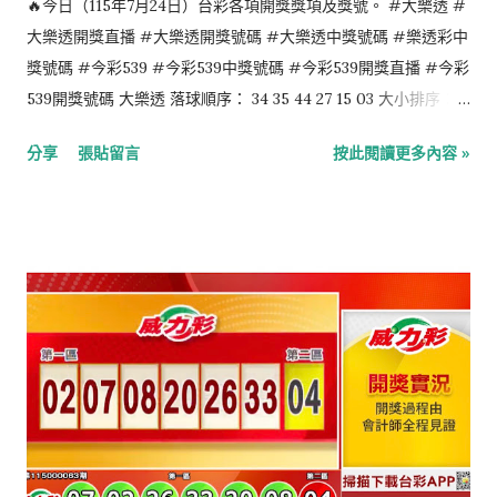
🔥今日（115年7月24日）台彩各項開獎獎項及獎號。 #大樂透 #
國男歌手、演員 1999年：俞璉靜，韓國女子團體宇宙少女成員、
大樂透開獎直播 #大樂透開獎號碼 #大樂透中獎號碼 #樂透彩中
I.O.I前成員 8月3日 逝世的知名人物： 1460年：詹姆斯二世，蘇
獎號碼 #今彩539 #今彩539中獎號碼 #今彩539開獎直播 #今彩
格蘭國王（1430年出生） 1954年：科萊特，法國女作家（1873年
539開獎號碼 大樂透 落球順序： 34 35 44 27 15 03 大小排序：
出生） 1955年：馮應湘，香港演員（1909年出生） 1962年：金
03 15 27 34 35 44 特別號：40 今彩539 落球順序： 05 36 17 29
分享
張貼留言
按此閱讀更多內容 »
毓黻，中國歷史...
27 大小排序： 05 17 27 29 36 4星彩 3 1 0 8 3星彩 5 4 0