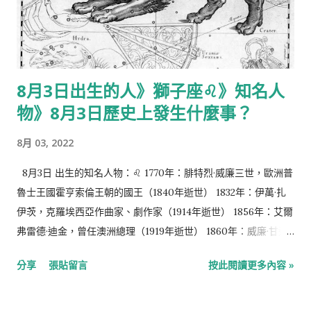
十嵐隼士，日本演員 1986年：梁頌恆，青年新政召集人、前香港
立法會議員 1988年：袁曉超，中國男子武術運動員 1991年：麥
可·楚奧特，美國棒球選手 1992年：張基龍，韓國男演員、模特兒
1996年：路雲，韓國男子偶像團體SF9成員 1999年：希德妮·麥克
8月3日出生的人》獅子座♌️》知名人
勞林，美國跨欄和短跑運動員 水野十子：日本漫畫家、插畫家
物》8月3日歷史上發生什麼事？
（出生年不詳） 8月7日 逝世的知名人物： 1661年：金聖歎，清
初小說戲劇評論家（生於1608年） 1848年：永斯·貝采利烏斯，
8月 03, 2022
瑞典化學家，現代化學命名體系建立者（生於1779年） 1900年：
威廉·李卜克內西，德國工人運動活動家，德國社會民主黨的創始
8月3日 出生的知名人物：♌️ 1770年：腓特烈·威廉三世，歐洲普
人和領袖（生於1826年） 1938年：康斯坦丁·斯坦尼斯拉夫斯
魯士王國霍亨索倫王朝的國王（1840年逝世） 1832年：伊萬·扎
基，蘇聯導演、戲劇理論家（生於1863年） 1941年：泰戈爾，印
伊茨，克羅埃西亞作曲家、劇作家（1914年逝世） 1856年：艾爾
度詩人（生於1861年） 1994年：劉海粟，國畫藝術大師（生於
弗雷德·迪金，曾任澳洲總理（1919年逝世） 1860年：威廉·甘迺
1896年） 2012年：施偉賢，香港法律界人士、政治人物（生於
迪·迪克森，蘇格蘭發明家（1935年逝世） 1867年：鮑德溫，曾
分享
張貼留言
按此閱讀更多內容 »
1932年） 2013年：粘錫麟，臺灣著名環保社運人士（生於1939
任英國首相（1947年逝世） 1872年：哈康七世，挪威國王（1957
年...
年逝世） 1903年：哈比卜·布爾吉巴，曾任突尼西亞總統（2000
年逝世） 1923年：教宗欣諾達三世，亞歷山大科普特正教會教