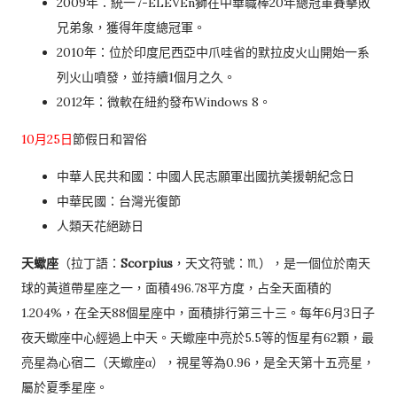
2009年：統一7-ELEVEn獅在中華職棒20年總冠軍賽擊敗
兄弟象，獲得年度總冠軍。
2010年：位於印度尼西亞中爪哇省的默拉皮火山開始一系
列火山噴發，並持續1個月之久。
2012年：微軟在紐約發布Windows 8。
10月25日
節假日和習俗
中華人民共和國：中國人民志願軍出國抗美援朝紀念日
中華民國：台灣光復節
人類天花絕跡日
天蠍座
（拉丁語：
Scorpius
，天文符號：♏），是一個位於南天
球的黃道帶星座之一，面積496.78平方度，占全天面積的
1.204%，在全天88個星座中，面積排行第三十三。每年6月3日子
夜天蠍座中心經過上中天。天蠍座中亮於5.5等的恆星有62顆，最
亮星為心宿二（天蠍座α），視星等為0.96，是全天第十五亮星，
屬於夏季星座。