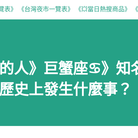
覽表》
《台灣夜市一覽表》
《💥當日熱搜商品》
《
生的人》巨蟹座♋️》知
日歷史上發生什麼事？