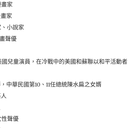
漫畫家
漫畫家
家、小說家
動畫聲優
斯，美國兒童演員，在冷戰中的美國和蘇聯以和平活動者
師，中華民國第10、11任總統陳水扁之女婿
藝人
員
女性聲優