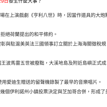
發生什麼大事？
29日
球劇場在上演戲劇《亨利八世》時，因當作道具的大炮
十四拒絕荷蘭提出的和平條約。
吳健彰與駐滬美英法三國領事訂立關於上海海關徵稅規
代國王波馬雷五世被廢黜，大溪地島及附近島嶼正式成
使用愛迪生贈送的留聲機錄製了最早的音樂唱片。
與幾個伊利諾州小鎮投票決定與芝加哥合併，形成了