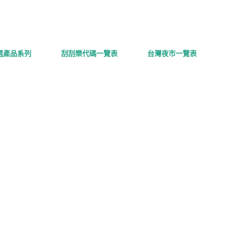
跳到主要內容
精選產品系列
刮刮樂代碼一覽表
台灣夜市一覽表