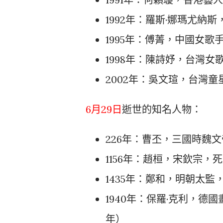
1992年：羅斯·娜瑪尤納
1995年：傅菁，中國女歌
1998年：陳詩妤，台灣女
2002年：吳文瑄，台灣童
6月29日
逝世的知名人物：
226年：曹丕，三國時魏文
1156年：趙桓，宋欽宗，
1435年：鄭和，明朝太監
1940年：保羅·克利，德
年）