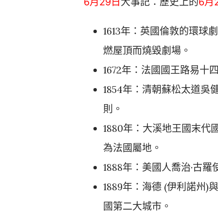
6月29日
大事記：歷史上的
6月
1613年：英國倫敦的環
燃屋頂而燒毀劇場。
1672年：法國國王路易
1854年：清朝蘇松太道
則。
1880年：大溪地王國末
為法國屬地。
1888年：美國人
喬治·古羅
1889年：
海德 (伊利諾州)
國第二大城市。