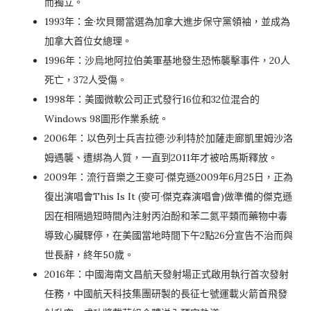
而獨立。
1993年：金·坎貝爾當選為加拿大進步保守黨領袖，並成為
加拿大首位女總理。
1996年：沙烏地阿拉伯美軍基地發生
恐怖襲擊事件
，20人
死亡，372人受傷。
1998年：美國微軟公司正式發行16位和32位混合的
Windows 98圖形作業系統。
2006年：以色列士兵吉拉德·沙利特於加薩走廊凱里姆沙洛
姆遇襲、遭綁為人質，一直到2011年才被哈馬斯釋放。
2009年：流行音樂之王麥可·傑克遜2009年6月25日，正為
復出演唱會This Is It (麥可·傑克森演唱會)做準備的傑克遜
因在相隔過短時間內注射丙泊酚和苯二氮平類而藥物中毒
導致心臟驟停，在美國當地時間下午2點26分宣告不治而與
世長辭，終年50歲。
2016年：中國海南文昌航天發射場正式啟用執行首次發射
任務，中國航天科技集團研製的長征七號運載火箭首飛發