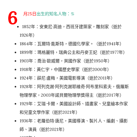
6
月25日
出生的知名人物：♋️
1852年：安東尼·高迪，西班牙建築家，雕刻家（逝於
1926年）
1864年：瓦爾特·能斯特，德國化學家。（逝於1941年）
1899年：瑪格麗特，瑞典公主和丹麥王妃（逝於1977年）
1903年：喬治·歐威爾，英國作家（逝於1950年）
1918年：黃仁宇，中國歷史學家（逝於2000年）
1924年：薛尼·盧梅，美國電影導演（逝於2011年）
1928年：阿列克謝·阿列克謝耶維奇·阿布里科索夫，俄羅斯
物理學家，2003年諾貝爾物理學獎得主（逝於2017年）
1929年：艾瑞·卡爾，美國設計師、插畫家、兒童繪本作家
和兒童文學作家（逝於2021年）
1936年：老羅伯特·唐尼，美國導演、製片人、編劇、攝影
師、演員（逝於2021年）