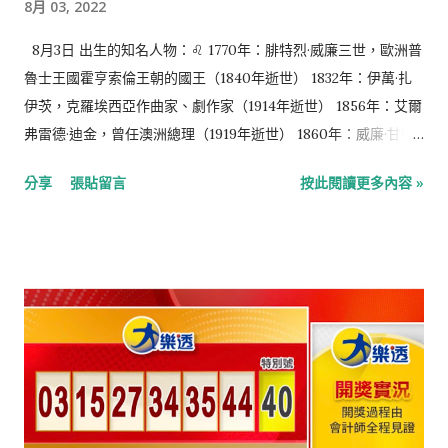
8月 03, 2022
瑞典化學家，現代化學命名體系建立者（生於1779年） 1900年：
威廉·李卜克內西，德國工人運動活動家，德國社會民主黨的創始
8月3日 出生的知名人物：♌️ 1770年：腓特烈·威廉三世，歐洲普
人和領袖（生於1826年） 1938年：康斯坦丁·斯坦尼斯拉夫斯
魯士王國霍亨索倫王朝的國王（1840年逝世） 1832年：伊萬·扎
基，蘇聯導演、戲劇理論家（生於1863年） 1941年：泰戈爾，印
伊茨，克羅埃西亞作曲家、劇作家（1914年逝世） 1856年：艾爾
度詩人（生於1861年） 1994年：劉海粟，國畫藝術大師（生於
弗雷德·迪金，曾任澳洲總理（1919年逝世） 1860年：威廉·甘迺
1896年） 2012年：施偉賢，香港法律界人士、政治人物（生於
迪·迪克森，蘇格蘭發明家（1935年逝世） 1867年：鮑德溫，曾
分享
張貼留言
按此閱讀更多內容 »
1932年） 2013年：粘錫麟，臺灣著名環保社運人士（生於1939
任英國首相（1947年逝世） 1872年：哈康七世，挪威國王（1957
年...
年逝世） 1903年：哈比卜·布爾吉巴，曾任突尼西亞總統（2000
年逝世） 1923年：教宗欣諾達三世，亞歷山大科普特正教會教
宗。（2012年逝世） 1924年： 卡爾·格奇 ，比利時職業摔角手
（2007年逝世） 1940年：馬丁·辛，演員，《白宮群英》 1941
年：瑪莎·司徒華，家政學家 1946年：傑克·司特勞，英國政治家
許冠英，香港演員（2011年逝世） 1948年：讓-皮埃爾·拉法蘭，
法國政治家，總理 1948年：翁啟惠，台灣科學家 1964年：艾比
希，泰國政治家 1973年：蒙嘉慧，香港女演員 1975年：伊藤英
明，日本演員 葉月繪理乃，日本動畫聲優 1977年：湯姆·布雷