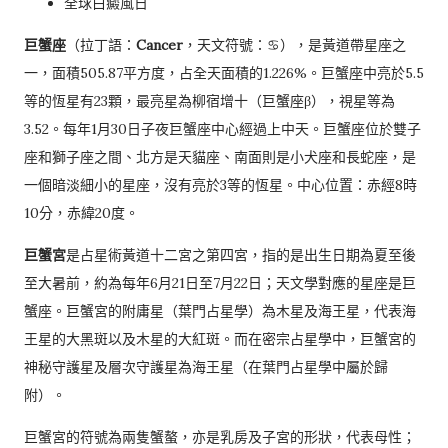
全球白癜風日
巨蟹座
（拉丁語：
Cancer
，天文符號：♋），是黃道帶星座之
一，面積505.87平方度，占全天面積的1.226%。巨蟹座中亮於5.5
等的恆星有23顆，最亮星為柳宿增十（巨蟹座β），視星等為
3.52。每年1月30日子夜巨蟹座中心經過上中天。巨蟹座位於雙子
座和獅子座之間、北方是天貓座、南面則是小犬座和長蛇座，是
一個暗淡細小的星座，沒有亮於3等的恆星。中心位置：赤經8時
10分，赤緯20度。
巨蟹宮
是占星術黃道十二宮之第四宮，指的是出生日期為夏至後
至大暑前，約為每年6月21日至7月22日；天文學對應的星座是巨
蟹座。巨蟹宮的附庸星（葉門占星學）為木星及海王星，代表海
王星的大黑斑以及木星的大紅斑。而在密宗占星學中，巨蟹宮的
神秘守護星及層次守護星為海王星（在葉門占星學中屬於歸
附）。
巨蟹宮的符號為兩隻蟹螯，亦是乳房及子宮的形狀，代表母性；