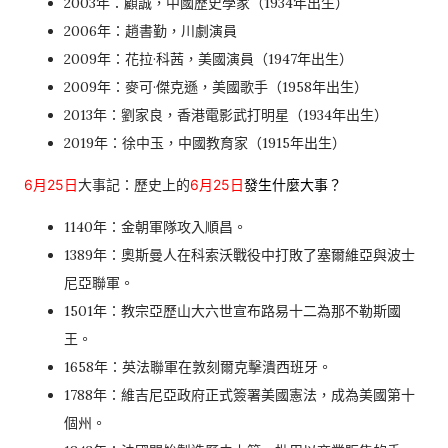
2003年：顧誠，中國歷史學家（1934年出生）
2006年：趙書勤，川劇演員
2009年：花拉·科茜，美國演員（1947年出生）
2009年：麥可·傑克遜，美國歌手（1958年出生）
2013年：劉家良，香港電影武打明星（1934年出生）
2019年：徐中玉，中國教育家（1915年出生）
6月25日
大事記：歷史上的
6月25日
發生什麼大事？
1140年：金朝軍隊攻入順昌。
1389年：奧斯曼人在科索沃戰役中打敗了塞爾維亞與波士
尼亞聯軍。
1501年：教宗亞歷山大六世宣布路易十二為那不勒斯國
王。
1658年：英法聯軍在敦刻爾克擊潰西班牙。
1788年：維吉尼亞政府正式簽署美國憲法，成為美國第十
個州。