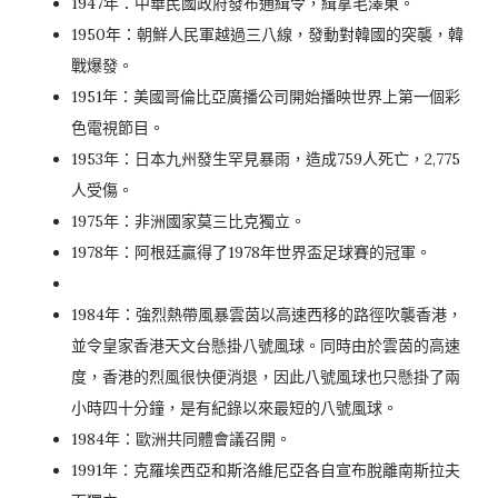
1947年：中華民國政府發布通緝令，緝拿毛澤東。
1950年：朝鮮人民軍越過三八線，發動對韓國的突襲，韓
戰爆發。
1951年：美國哥倫比亞廣播公司開始播映世界上第一個彩
色電視節目。
1953年：日本九州發生罕見暴雨，造成759人死亡，2,775
人受傷。
1975年：非洲國家莫三比克獨立。
1978年：阿根廷贏得了1978年世界盃足球賽的冠軍。
1984年：強烈熱帶風暴雲茵以高速西移的路徑吹襲香港，
並令皇家香港天文台懸掛八號風球。同時由於雲茵的高速
度，香港的烈風很快便消退，因此八號風球也只懸掛了兩
小時四十分鐘，是有紀錄以來最短的八號風球。
1984年：歐洲共同體會議召開。
1991年：克羅埃西亞和斯洛維尼亞各自宣布脫離南斯拉夫