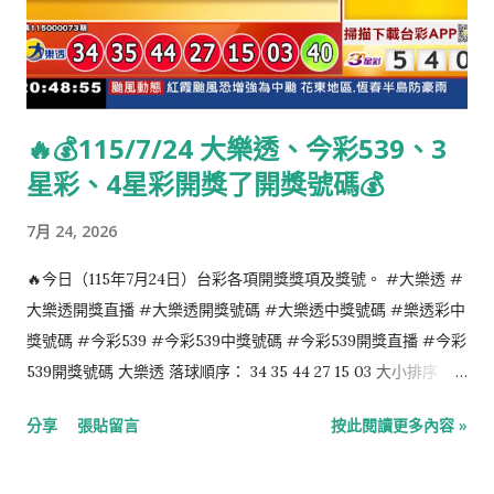
迪，美國美式足球運動員 1978年：余進德，台灣棒球選手 蔡淳
佳，新加坡女歌手 羅若安，香港前女新聞主播 1979年：Suara，
日本歌手 伊萬傑琳·莉莉，加拿大演員 [3] 1982年：張育保，台灣
棒球選手 周嘉儀，香港前女新聞主播 1984年：邁爾·傑德奈克，
🔥💰115/7/24 大樂透、今彩539、3
澳大利亞職業足球員 1985年：朱紫嬈，香港歌手 1986年：夏洛
星彩、4星彩開獎了開獎號碼💰
特·卡西拉奇，摩納哥社交名流 1987年：金亨俊，韓國藝人 1989
年：凱文·沃克，瑞典足球運動員和歌手 1990年：白石隼也，日
7月 24, 2026
本藝人 1992年：卡莉·克勞斯，美國模特兒 1993年：熊井友理
奈，日本藝人 梁麗幗，香港社會活動人士 1997年：侯明昊，中
🔥今日（115年7月24日）台彩各項開獎獎項及獎號。 #大樂透 #
國男歌手、演員 1999年：俞璉靜，韓國女子團體宇宙少女成員、
大樂透開獎直播 #大樂透開獎號碼 #大樂透中獎號碼 #樂透彩中
I.O.I前成員 8月3日 逝世的知名人物： 1460年：詹姆斯二世，蘇
獎號碼 #今彩539 #今彩539中獎號碼 #今彩539開獎直播 #今彩
格蘭國王（1430年出生） 1954年：科萊特，法國女作家（1873年
539開獎號碼 大樂透 落球順序： 34 35 44 27 15 03 大小排序：
出生） 1955年：馮應湘，香港演員（1909年出生） 1962年：金
03 15 27 34 35 44 特別號：40 今彩539 落球順序： 05 36 17 29
分享
張貼留言
按此閱讀更多內容 »
毓黻，中國歷史...
27 大小排序： 05 17 27 29 36 4星彩 3 1 0 8 3星彩 5 4 0