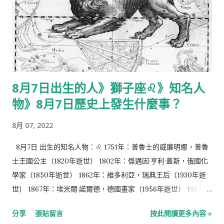
8月7日出生的人》獅子座♌️》知名人
物》8月7日歷史上發生什麼事？
8月 07, 2022
8月7日 出生的知名人物：♌️ 1751年：普魯士的威廉明娜，普魯
士王國公主（1820年逝世） 1802年：傑邁因·亨利·蓋斯，俄國化
學家（1850年逝世） 1862年：維多利亞，瑞典王后（1930年逝
世） 1867年：埃米爾·諾爾德，德國畫家（1956年逝世） 1934
年：烈顯倫，香港著名法官 1946年：馮素波，香港女演員 1957
分享
張貼留言
按此閱讀更多內容 »
年：林建岳，香港企業家 1960年：大衛·杜考夫尼，美國演員、