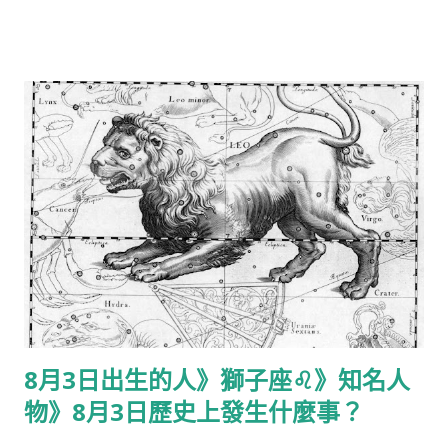
作家 1963年：平田廣明，日本演員、聲優 1964年：野比大雄，
日本電影哆啦A夢主角 1966年：吉米·威爾士，維基百科創始人
1969年：連凱，香港演員 1970年：丁柔安，台灣藝人 1974年：
徐榮，香港演員 1975年：莎莉·賽隆，南非女演員 1975年：張善
為，台灣演員 1977年：杜俊瑋，台灣歌手 1977年：林若亞，台灣
演員 1977年：迪雅·汗，挪威導演 1978年：楊思琦，香港演員
1978年：吳建豪，台灣男歌手、演員，男子組合F4成員 1979
年：笹田貴之，日本聲優 1979年：金在德，韓國男子偶像團體水
晶男孩成員 1984年：許瑋甯，台灣女演員、模特兒 1986年：五
十嵐隼士，日本演員 1986年：梁頌恆，青年新政召集人、前香港
立法會議員 1988年：袁曉超，中國男子武術運動員 1991年：麥
可·楚奧特，美國棒球選手 1992年：張基龍，韓國男演員、模特兒
1996年：路雲，韓國男子偶像團體SF9成員 1999年：希德妮·麥克
8月3日出生的人》獅子座♌️》知名人
勞林，美國跨欄和短跑運動員 水野十子：日本漫畫家、插畫家
物》8月3日歷史上發生什麼事？
（出生年不詳） 8月7日 逝世的知名人物： 1661年：金聖歎，清
初小說戲劇評論家（生於1608年） 1848年：永斯·貝采利烏斯，