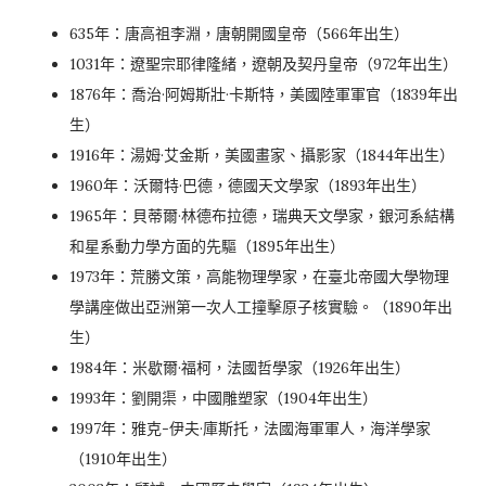
635年：唐高祖李淵，唐朝開國皇帝（566年出生）
1031年：遼聖宗耶律隆緒，遼朝及契丹皇帝（972年出生）
1876年：喬治·阿姆斯壯·卡斯特，美國陸軍軍官（1839年出
生）
1916年：湯姆·艾金斯，美國畫家、攝影家（1844年出生）
1960年：沃爾特·巴德，德國天文學家（1893年出生）
1965年：貝蒂爾·林德布拉德，瑞典天文學家，銀河系結構
和星系動力學方面的先驅（1895年出生）
1973年：荒勝文策，高能物理學家，在臺北帝國大學物理
學講座做出亞洲第一次人工撞擊原子核實驗。（1890年出
生）
1984年：米歇爾·福柯，法國哲學家（1926年出生）
1993年：劉開渠，中國雕塑家（1904年出生）
1997年：雅克-伊夫·庫斯托，法國海軍軍人，海洋學家
（1910年出生）