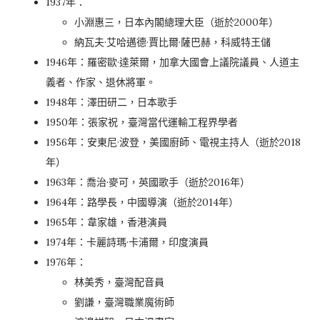
1937年：
小淵惠三，日本內閣總理大臣（逝於2000年）
納瓦夫·艾哈邁德·賈比爾·薩巴赫，科威特王儲
1946年：羅密歐·達萊爾，加拿大國會上議院議員、人道主
義者、作家、退休將軍。
1948年：澤田研二，日本歌手
1950年：張家祝，臺灣當代運輸工程界學者
1956年：安東尼·波登，美國廚師、電視主持人（逝於2018
年）
1963年：喬治·麥可，英國歌手（逝於2016年）
1964年：路學長，中國導演（逝於2014年）
1965年：韋家雄，香港演員
1974年：卡麗詩瑪·卡浦爾，印度演員
1976年：
林美秀，臺灣配音員
劉謙，臺灣職業魔術師