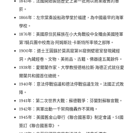
1843年：法國開始製造歷史上第一批用以商業販售的香
菸。
1866年：左宗棠奏設船政學堂於福建，為中國最早的海軍
學校。
1876年：美國原住民蘇族在小大角戰役中全殲由美國陸軍
第7騎兵團中校喬治·阿姆斯壯·卡斯特所率領之部隊。
1900年：道士王圓籙於莫高窟第16窟側壁密室發現藏經
洞，內藏經卷、文物、美術品、古籍、佛器達五萬餘件。
1938年：愛爾蘭作家、大學教授德格拉斯·海德正式就任愛
爾蘭共和國首任總統。
1940年：意法停戰協議和德法停戰協議生效。法國正式敗
降。
1941年：第二次世界大戰：蘇德戰爭：芬蘭對蘇聯宣戰。
1942年：英軍出動一千架飛機轟炸不萊梅。
1945年：美國舊金山舉行《聯合國憲章》制定會議，51國
簽訂《聯合國憲章》。