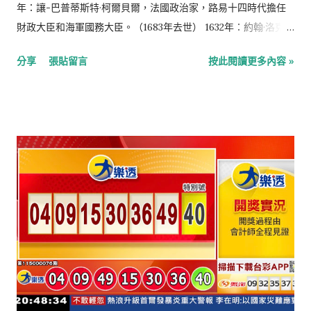
年：讓-巴普蒂斯特·柯爾貝爾，法國政治家，路易十四時代擔任
財政大臣和海軍國務大臣。（1683年去世） 1632年：約翰·洛克，
英國哲學家，經驗主義的代表人物。（1704年去世） 1780年：讓
分享
張貼留言
按此閱讀更多內容 »
·奧古斯特·多米尼克·安格爾，法國畫家，新古典主義畫派的最後
一位領導人。（1867年去世） 1809年：老奧利弗·溫德爾·霍姆
斯，美國作家，畢業於美國哈佛大學醫學院，被譽為美國19世紀
最佳詩人之一。（1894年去世） 1862年：安德魯·費希爾，澳洲
第5任總理。（1928年去世） 1862年：莫里斯·梅特林克，比利時
詩人、劇作家、散文家，1911年諾貝爾文學獎得主。（1949年去
世） 1871年：阿爾貝·勒布倫，法國政治家，法蘭西第三共和國的
最後一位總統。（1950年去世） 1871年：金九，韓國獨立運動
家、抗日英雄，被現代韓國人尊稱為「韓國的國父」。（1949年
去世） 1888年：三川軍一，日本海軍戰將。（1981年去世）
1892年：亞歷山大·夸黑，法國著名科學哲學家與科學史學家，是
第一個提出「科學革命」說法的史學家。（1964年去世） 1904
年：沃納·福斯曼，德國醫生，心臟導管的發明人，1954年諾貝爾