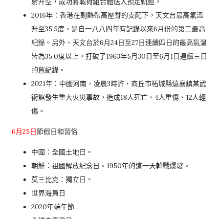
射升空，成功將載荷組合體送入預定軌道。
2016年：香港在副熱帶高壓脊的支配下，天文台最高氣溫
升至35.5度，是自一八八四年有記錄以來6月份的第二最高
紀錄。另外，天文台於6月24日至27日連續四日的最高氣溫
皆為35.0度以上，打破了1963年5月30日至6月1日連續三日
的舊紀錄。
2021年：中國河南，凌晨3時許，商丘市柘城縣遠襄鎮某武
術館發生重大火災事故，造成18人死亡、4人重傷、12人輕
傷。
6月25日
節假日和習俗
中國：全國土地日。
朝鮮：祖國解放紀念日。1950年的這一天韓戰爆發。
莫三比克：獨立日。
世界海員日
2020年端午節