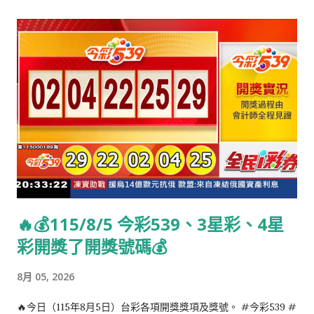
納吉布拉，阿富汗總統和共產主義者（1996年逝世） 1952年：李
修賢，香港男演員 1958年：高志森，香港男導演、編劇、監制、
主持人 1959年：柯文哲，台灣醫師、臺大醫學院教授，現任台北
市市長。 1962年：楊紫瓊，馬來西亞女演員 1963年：凱文·米特
尼克，美國電腦安全顧問、作家、駭客 1964年：梁雁翎，香港女
歌手 1965年：梶浦由記，日本動畫作曲家 1965年：錢嘉樂，香
港男演員、動作指導 1965年：曾華倩，香港女演員、主持人
1970年：奈特·沙馬蘭，印度裔美國電影編劇、導演 1970年：曾
心梅，台灣女歌手 1970年：梁佩瑚，香港女小說作家、前演員
1972年：方馨，台灣女演員 1973年：古澤良太，日本編劇 1978
年：彭政閔，台灣棒球選手 1980年：潘瑋柏，台灣男歌手、主持
🔥💰115/8/5 今彩539、3星彩、4星
人 1981年：崔維·麥考伊，美國男歌手 1982年：雅芝·加里，美國
彩開獎了開獎號碼💰
女模特兒 1983年：羅賓·雲佩斯，荷蘭足球運動員 1984年：瑪雅·
奧珍洛域，塞爾維亞女子排球運動員 1986年：蘇伊俊，香港籃球
8月 05, 2026
運動員 1987年：葉姵延，香港羽毛球運動員 1988年：窪田正
孝，日本男演員 1989年：卡莉·洛伊，美國女子排球運動員 1989
🔥今日（115年8月5日）台彩各項開獎獎項及獎號。 #今彩539 #