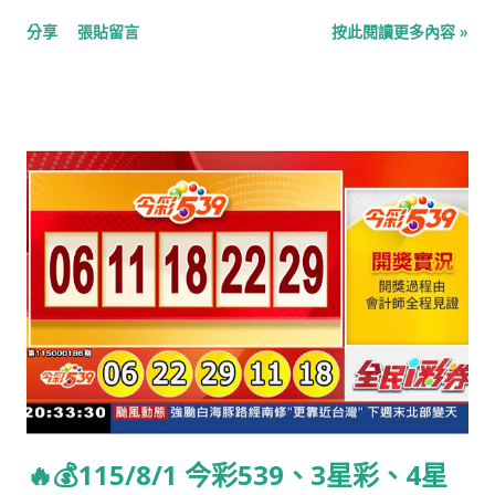
年：烈顯倫，香港著名法官 1946年：馮素波，香港女演員 1957
分享
張貼留言
按此閱讀更多內容 »
年：林建岳，香港企業家 1960年：大衛·杜考夫尼，美國演員、
作家 1963年：平田廣明，日本演員、聲優 1964年：野比大雄，
日本電影哆啦A夢主角 1966年：吉米·威爾士，維基百科創始人
1969年：連凱，香港演員 1970年：丁柔安，台灣藝人 1974年：
徐榮，香港演員 1975年：莎莉·賽隆，南非女演員 1975年：張善
為，台灣演員 1977年：杜俊瑋，台灣歌手 1977年：林若亞，台灣
演員 1977年：迪雅·汗，挪威導演 1978年：楊思琦，香港演員
1978年：吳建豪，台灣男歌手、演員，男子組合F4成員 1979
年：笹田貴之，日本聲優 1979年：金在德，韓國男子偶像團體水
晶男孩成員 1984年：許瑋甯，台灣女演員、模特兒 1986年：五
十嵐隼士，日本演員 1986年：梁頌恆，青年新政召集人、前香港
立法會議員 1988年：袁曉超，中國男子武術運動員 1991年：麥
可·楚奧特，美國棒球選手 1992年：張基龍，韓國男演員、模特兒
1996年：路雲，韓國男子偶像團體SF9成員 1999年：希德妮·麥克
🔥💰115/8/1 今彩539、3星彩、4星
勞林，美國跨欄和短跑運動員 水野十子：日本漫畫家、插畫家