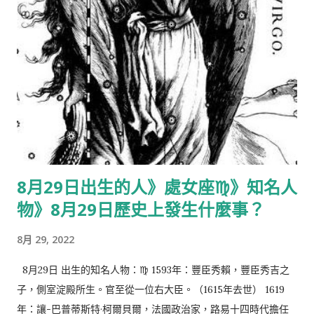
8月29日出生的人》處女座♍️》知名人
物》8月29日歷史上發生什麼事？
8月 29, 2022
8月29日 出生的知名人物：♍️ 1593年：豐臣秀賴，豐臣秀吉之
子，側室淀殿所生。官至從一位右大臣。（1615年去世） 1619
年：讓-巴普蒂斯特·柯爾貝爾，法國政治家，路易十四時代擔任