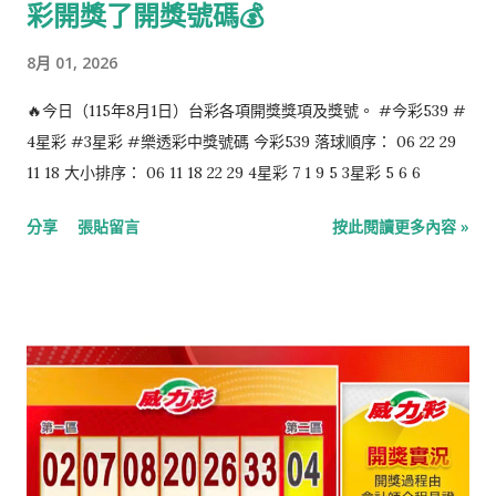
彩開獎了開獎號碼💰
（出生年不詳） 8月7日 逝世的知名人物： 1661年：金聖歎，清
初小說戲劇評論家（生於1608年） 1848年：永斯·貝采利烏斯，
8月 01, 2026
瑞典化學家，現代化學命名體系建立者（生於1779年） 1900年：
威廉·李卜克內西，德國工人運動活動家，德國社會民主黨的創始
🔥今日（115年8月1日）台彩各項開獎獎項及獎號。 #今彩539 #
人和領袖（生於1826年） 1938年：康斯坦丁·斯坦尼斯拉夫斯
4星彩 #3星彩 #樂透彩中獎號碼 今彩539 落球順序： 06 22 29
基，蘇聯導演、戲劇理論家（生於1863年） 1941年：泰戈爾，印
11 18 大小排序： 06 11 18 22 29 4星彩 7 1 9 5 3星彩 5 6 6
度詩人（生於1861年） 1994年：劉海粟，國畫藝術大師（生於
分享
張貼留言
按此閱讀更多內容 »
1896年） 2012年：施偉賢，香港法律界人士、政治人物（生於
1932年） 2013年：粘錫麟，臺灣著名環保社運人士（生於1939
年...