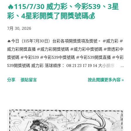
🔥115/7/30 威力彩、今彩539、3星
德·塔里亞菲羅，美國漫畫家，以迪士尼卡通人物唐老鴨的創作者
彩、4星彩開獎了開獎號碼💰
聞名。（1969年去世） 1912年：孫基禎，朝鮮日治時期北韓男子
馬拉松運動員。1936年夏季奧林匹克運動會男子馬拉松項目冠
7月 30, 2026
軍，首位在奧林匹克運動會奪得金牌的朝鮮族運動員，曾 擔任韓
國田徑聯盟主席及韓國體育協會會長。（2002年去世） 1915年：
🔥今日（115年7月30日）台彩各項開獎獎項及獎號。 #威力彩 #
英格麗·褒曼，瑞典演員。曾獲得過三次奧斯卡金像獎，兩次艾美
威力彩開獎直播 #威力彩開獎號碼 #威力彩中獎號碼 #樂透彩中
獎以及一次托尼獎。（1982年去世） 1919年：吳冠中，中國著名
獎號碼 #今彩539 #今彩539中獎號碼 #今彩539開獎直播 #今彩
畫家。（2010年去世） 1920年：查利·帕克，美國著名黑人爵士
539開獎號碼 威力彩 落球順序： 08 21 23 17 19 14 大小排序：
樂手。（1955年去世） 1923年：李察·艾登堡祿男爵，資深英國
08 14 17 19 21 23 第二區：07 今彩539 落球順序： 16 08 04 38
分享
張貼留言
按此閱讀更多內容 »
演員、導演及監製。曾獲兩座奧斯卡獎及四座BAFTA獎。（2014
07 大小排序： 04 07 08 16 38 4星彩 2 9 3 1 3星彩 2 8 5
年去世） 1933年：潔罕·薩達特，前埃及第一夫人。（2021年去
世） 1936年：約翰·麥凱恩，美國政治家，...