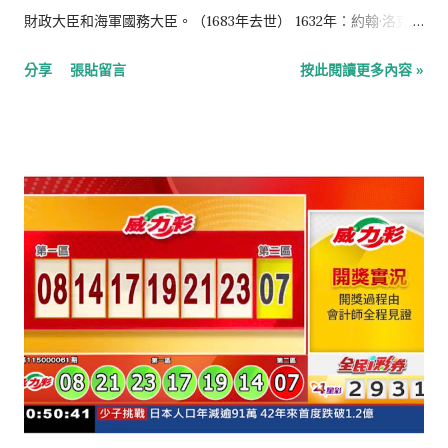
財政大臣和海軍國務大臣。（1683年去世） 1632年：約翰·洛克，
英國哲學家，經驗主義的代表人物。（1704年去世） 1780年：讓
分享
張貼留言
按此閱讀更多內容 »
·奧古斯特·多米尼克·安格爾，法國畫家，新古典主義畫派的最後
一位領導人。（1867年去世） 1809年：老奧利弗·溫德爾·霍姆
斯，美國作家，畢業於美國哈佛大學醫學院，被譽為美國19世紀
最佳詩人之一。（1894年去世） 1862年：安德魯·費希爾，澳洲
第5任總理。（1928年去世） 1862年：莫里斯·梅特林克，比利時
詩人、劇作家、散文家，1911年諾貝爾文學獎得主。（1949年去
世） 1871年：阿爾貝·勒布倫，法國政治家，法蘭西第三共和國的
最後一位總統。（1950年去世） 1871年：金九，韓國獨立運動
家、抗日英雄，被現代韓國人尊稱為「韓國的國父」。（1949年
去世） 1888年：三川軍一，日本海軍戰將。（1981年去世）
1892年：亞歷山大·夸黑，法國著名科學哲學家與科學史學家，是
第一個提出「科學革命」說法的史學家。（1964年去世） 1904
年：沃納·福斯曼，德國醫生，心臟導管的發明人，1954年諾貝爾
生理學或醫學獎得主。（1979年去世） 1905年：查爾斯·阿弗雷