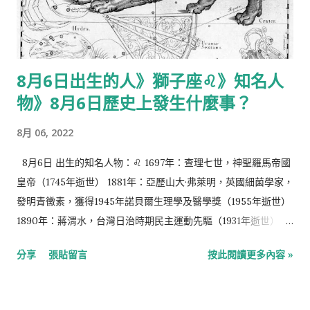
8月6日出生的人》獅子座♌️》知名人
物》8月6日歷史上發生什麼事？
8月 06, 2022
8月6日 出生的知名人物：♌️ 1697年：查理七世，神聖羅馬帝國
皇帝（1745年逝世） 1881年：亞歷山大·弗萊明，英國細菌學家，
發明青黴素，獲得1945年諾貝爾生理學及醫學獎（1955年逝世）
1890年：蔣渭水，台灣日治時期民主運動先驅（1931年逝世）
1898年：黃鳴龍，有機化學家（1979年逝世） 1911年：露西爾·鮑
分享
張貼留言
按此閱讀更多內容 »
爾，美國演員（1989年逝世） 1927年：阿圖羅·阿曼多·莫利納，
第36任薩爾瓦多總統（2021年逝世） 1928年：安迪·沃荷，美國
藝術家、波普藝術的開創者（1987年逝世） 1947年：穆罕默德·